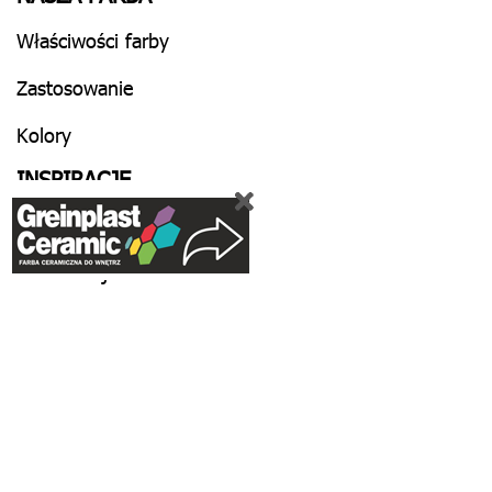
Właściwości farby
Zastosowanie
Kolory
INSPIRACJE
Salon
Kuchnia i jadalnia
Sypialnia
Pokój dziecięcy
Inne
KREATOR ARANŻACJI