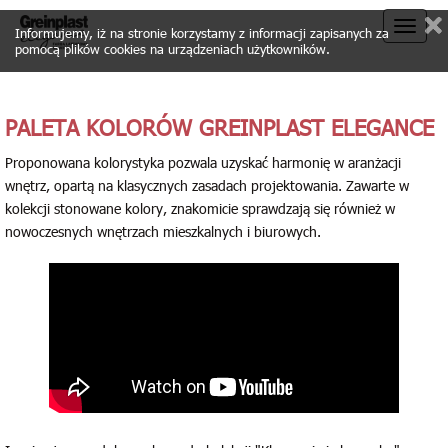
Toggle
Informujemy, iż na stronie korzystamy z informacji zapisanych za
pomocą plików cookies na urządzeniach użytkowników.
naviga
PALETA KOLORÓW GREINPLAST ELEGANCE
Proponowana kolorystyka pozwala uzyskać harmonię w aranżacji
wnętrz, opartą na klasycznych zasadach projektowania. Zawarte w
kolekcji stonowane kolory, znakomicie sprawdzają się również w
nowoczesnych wnętrzach mieszkalnych i biurowych.