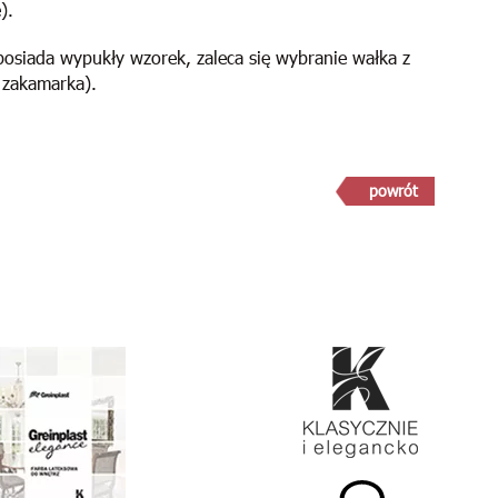
).
posiada wypukły wzorek, zaleca się wybranie wałka z
 zakamarka).
powrót