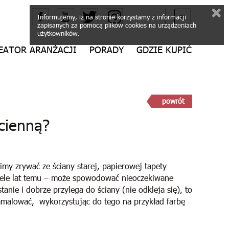
Informujemy, iż na stronie korzystamy z informacji
zapisanych za pomocą plików cookies na urządzeniach
użytkowników.
EATOR ARANŻACJI
PORADY
GDZIE KUPIĆ
powrót
cienną?
my zrywać ze ściany starej, papierowej tapety
 wiele lat temu – może spowodować nieoczekiwane
tanie i dobrze przylega do ściany (nie odkleja się), to
zamalować, wykorzystując do tego na przykład farbę